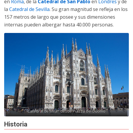
en
Roma
, de la
Catedral de San Pablo
en
Londres
y de
la
Catedral de Sevilla
. Su gran magnitud se refleja en los
157 metros de largo que posee y sus dimensiones
internas pueden albergar hasta 40.000 personas.
Catedral de Milan desde Piazza del Duomo
Historia