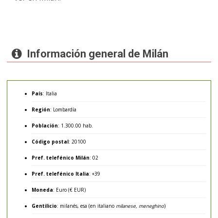
Información general de Milán
País
: Italia
Región
: Lombardía
Población
: 1.300.00 hab.
Código postal
: 20100
Pref. telefénico Milán
: 02
Pref. telefénico Italia
: +39
Moneda
: Euro (€ EUR)
Gentilicio
: milanés, esa (en italiano
milanese, meneghino
)