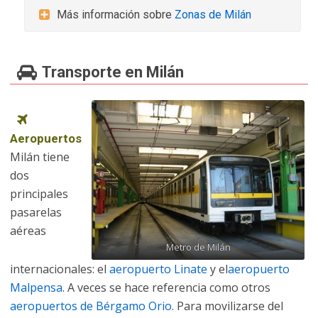
Más información sobre
Zonas de Milán
Transporte en Milán
Aeropuertos
Milán tiene
dos
principales
pasarelas
aéreas
Metro de Milán
internacionales: el
aeropuerto Linate
y el
aeropuerto
Malpensa
. A veces se hace referencia como otros
aeropuertos de Bérgamo Orio
. Para movilizarse del