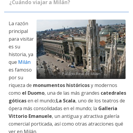
¿Cuándo viajar a Milán?
La razón
principal
para visitar
es su
historia, ya
que
Milán
es famoso
Palacio Real de Milán
por su
riqueza de
monumentos históricos
y modernos
como
el Duomo
, una de las más grandes
catedrales
góticas
en el mundo;
La Scala
, uno de los teatros de
ópera más consolidadas en el mundo; la
Galleria
Vittorio Emanuele
, un antigua y atractiva galería
comercial porticada, así como otras atracciones qué
ver en Milán.