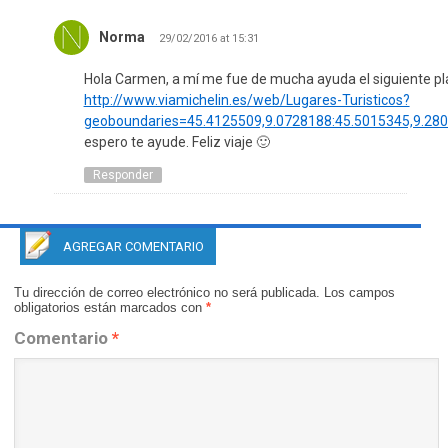
Norma
29/02/2016 at 15:31
Hola Carmen, a mí me fue de mucha ayuda el siguiente p
http://www.viamichelin.es/web/Lugares-Turisticos?
geoboundaries=45.4125509,9.0728188:45.5015345,9.28
espero te ayude. Feliz viaje 🙂
Responder
AGREGAR COMENTARIO
Tu dirección de correo electrónico no será publicada.
Los campos
obligatorios están marcados con
*
Comentario
*