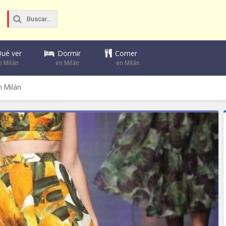
Dormir
Comer
ué ver
en Milán
en MIlán
n Milán
n Milán