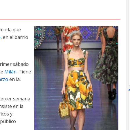
e moda que
o
, en el barrio
primer sábado
 de
Milán
. Tiene
rzo
en la
 tercer semana
siste en la
icos y
público