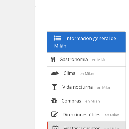
Información general de
Milán
Gastronomía
en Milán
Clima
en Milán
Vida nocturna
en Milán
Compras
en Milán
Direcciones útiles
en Milán
Fiestas y eventos
en Milán