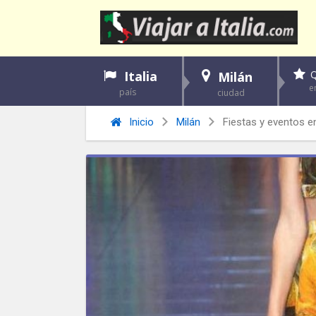
Italia
Q
Milán
e
país
ciudad
Inicio
Milán
Fiestas y eventos e