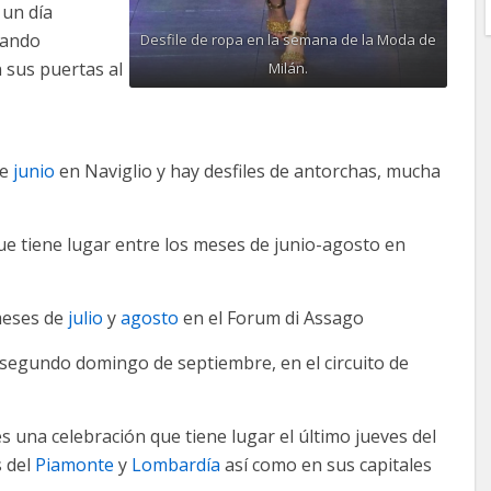
 un día
ando
Desfile de ropa en la semana de la Moda de
 sus puertas al
Milán.
de
junio
en Naviglio y hay desfiles de antorchas, mucha
e tiene lugar entre los meses de junio-agosto en
 meses de
julio
y
agosto
en el Forum di Assago
l segundo domingo de septiembre, en el circuito de
 es una celebración que tiene lugar el último jueves del
s del
Piamonte
y
Lombardía
así como en sus capitales