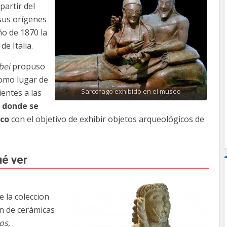
partir del
 sus orígenes
ño de 1870 la
e Italia.
bei
propuso
como lugar de
Sarcofago exhibido en el museo
entes a las
 donde se
sco
con el objetivo de exhibir objetos arqueológicos de
ué ver
e la coleccion
ón de cerámicas
os
,