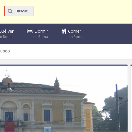
Dormir
Comer
Qué ver
en Roma
en Roma
en Roma
rusco