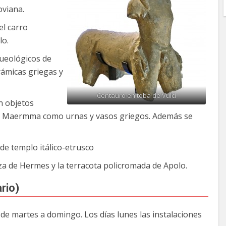
oviana.
el carro
lo.
ueológicos de
ámicas griegas y
Centauro en toba de Vulci
n objetos
io Maermma como urnas y vasos griegos. Además se
e templo itálico-etrusco
eza de Hermes y la terracota policromada de Apolo.
rio)
de martes a domingo. Los días lunes las instalaciones