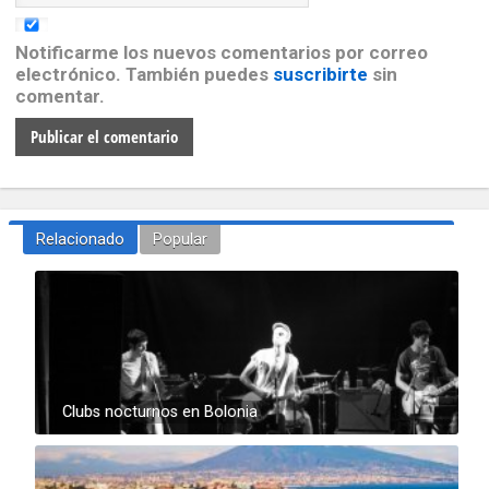
Notificarme los nuevos comentarios por correo
electrónico. También puedes
suscribirte
sin
comentar.
Relacionado
Popular
Clubs nocturnos en Bolonia