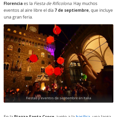
Florencia
es la
Fiesta de Rificolona
. Hay muchos
eventos al aire libre el día
7 de septiembre
, que incluye
una gran feria.
Fiestas y eventos de septiembre en Italia
En la
Piazza Santa Croce
, junto a la
basílica
, una larga