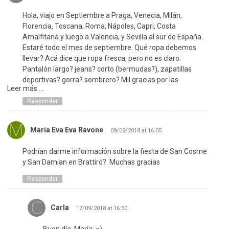
Hola, viajo en Septiembre a Praga, Venecia, Milán,
Florencia, Toscana, Roma, Nápoles, Capri, Costa
Amalfitana y luego a Valencia, y Sevilla al sur de España.
Estaré todo el mes de septiembre. Qué ropa debemos
llevar? Acá dice que ropa fresca, pero no es claro:
Pantalón largo? jeans? corto (bermudas?), zapatillas
deportivas? gorra? sombrero? Mil gracias por las
Leer más ...
recomendaciones.
Responder
María Eva Eva Ravone
09/09/2018 at 16:05
Podrían darme información sobre la fiesta de San Cosme
y San Damian en Brattiró?. Muchas gracias
Responder
Carla
17/09/2018 at 16:30
Buen día, María: =)