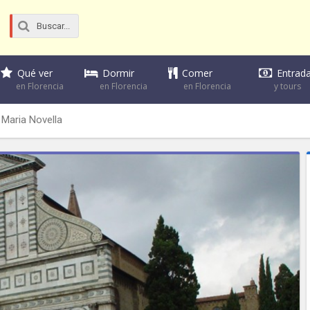
Dormir
Comer
Qué ver
Entrad
en Florencia
en Florencia
en Florencia
y tours
 Maria Novella