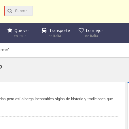
Qué ver
Transporte
Lo mejor
en Italia
en Italia
de Italia
ermo"
o
s pero así alberga incontables siglos de historia y tradiciones que