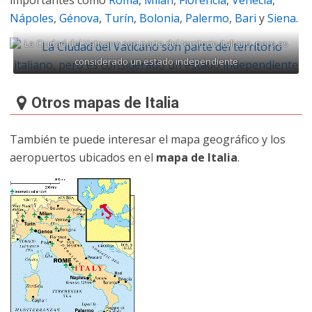
importantes como
Roma
,
Milán
,
Florencia
,
Venecia
,
Nápoles
,
Génova
,
Turín
,
Bolonia
,
Palermo
,
Bari
y
Siena
.
La Ciudad del Vaticano son parte del territorio italiano, pero es
considerado un estado independiente
Otros mapas de Italia
También te puede interesar el mapa geográfico y los
aeropuertos ubicados en el
mapa de Italia
.