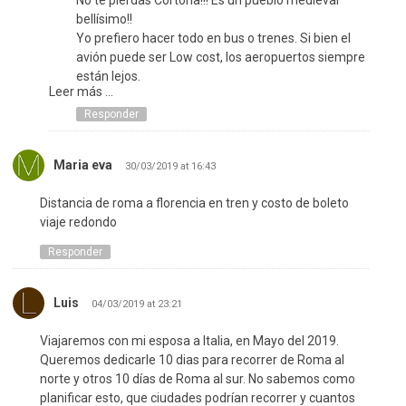
No te pierdas Cortona!!! Es un pueblo medieval
bellísimo!!
Yo prefiero hacer todo en bus o trenes. Si bien el
avión puede ser Low cost, los aeropuertos siempre
están lejos.
Leer más ...
Suerte!!
Responder
Maria eva
30/03/2019 at 16:43
Distancia de roma a florencia en tren y costo de boleto
viaje redondo
Responder
Luis
04/03/2019 at 23:21
Viajaremos con mi esposa a Italia, en Mayo del 2019.
Queremos dedicarle 10 dias para recorrer de Roma al
norte y otros 10 días de Roma al sur. No sabemos como
planificar esto, que ciudades podrían recorrer y cuantos