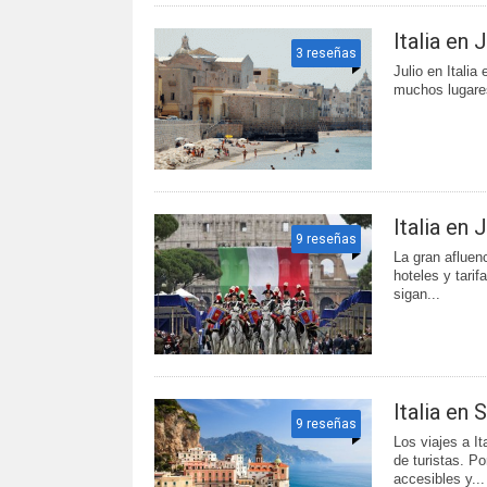
Italia en 
3 reseñas
Julio en Italia
muchos lugares
Italia en 
9 reseñas
La gran afluenc
hoteles y tari
sigan...
Italia en
9 reseñas
Los viajes a I
de turistas. Po
accesibles y...