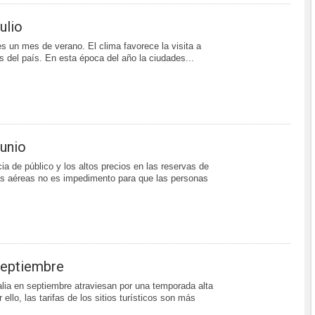
Julio
 es un mes de verano. El clima favorece la visita a
 del país. En esta época del año la ciudades...
Junio
ia de público y los altos precios en las reservas de
fas aéreas no es impedimento para que las personas
 Septiembre
talia en septiembre atraviesan por una temporada alta
r ello, las tarifas de los sitios turísticos son más