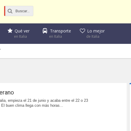
Qué ver
Transporte
Lo mejor
en Italia
en Italia
de Italia
"
verano
alia, empieza el 21 de junio y acaba entre el 22 o 23
 El buen clima llega con más horas...