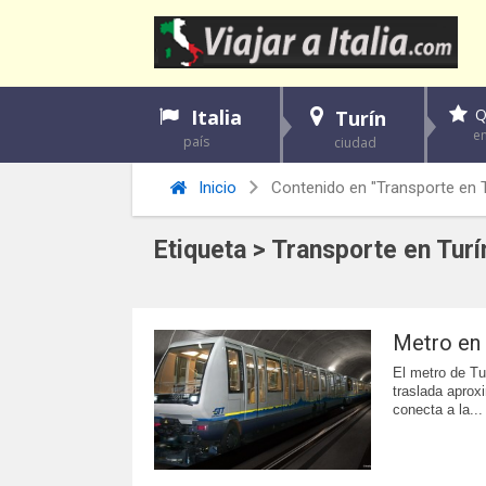
Italia
Q
Turín
en
país
ciudad
Inicio
Contenido en "Transporte en T
Etiqueta > Transporte en Turí
Metro en 
El metro de Tu
traslada aprox
conecta a la...