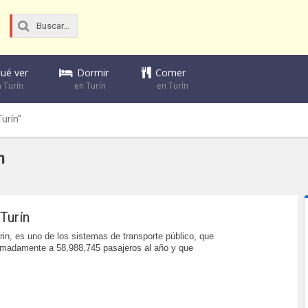
Dormir
Comer
ué ver
en Turín
en Turín
 Turín
urín"
n
Turín
rin, es uno de los sistemas de transporte público, que
imadamente a 58,988,745 pasajeros al año y que