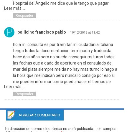
Hospital del Ángello me dice que le tengo que pagar
Leer más ...
alrededor de 3900 euros…yo, ese dinero no lo tengo,soy
una jubilada con un sueldo mensual de 20.000$ ( 450
Responder
euros aprox. ), allí,en Italia, me comuniqué con el
Consulado argentino, y me dijo una srta. que podía pagar
pollicino francisco pablo
19/12/2018 at 11:42
a través del Pami…Quisiera saber qué trámites tengo que
hacer y qué papeles debo enviar.-Espero su respuesta.-
hola mi consulta es por tramitar mi ciudadania italiana
Gracias!
tengo todos la documentacion terminada y traducida
hace dos años pero no puedo conseguir mi turno todas
las fechas que a dado de apertura en el consulado de
mar del plata siempre me da no hay mas turno lo hago a
la hora que me indican pero nunca lo consigo por eso si
me pueden informar como puedo hacer el tiempo se
Leer más ...
acorta y los documentos se venceran a la espera de su
respuesta gracias
Responder
AGREGAR COMENTARIO
Tu dirección de correo electrónico no será publicada.
Los campos