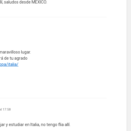
 allí, saludos desde MÉXICO.
aravilloso lugar.
erá de tu agrado
pa/italia/
t 17:58
r y estudiar en Italia, no tengo flia allí.