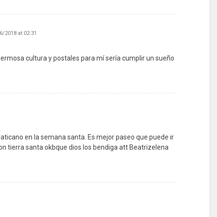
6/2018 at 02:31
a hermosa cultura y postales para mí sería cumplir un sueño
l vaticano en la semana santa. Es mejor paseo que puede ir
iton tierra santa okbque dios los bendiga att Beatrizelena