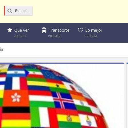
Qué ver
Transporte
Lo mejor
en Italia
en Italia
de Italia
ia