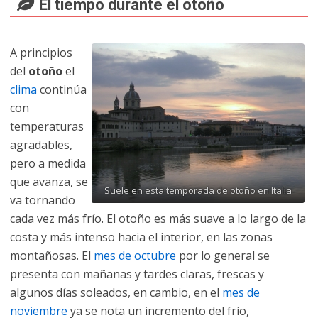
El tiempo durante el otoño
A principios
del
otoño
el
clima
continúa
con
temperaturas
agradables,
pero a medida
que avanza, se
Suele en esta temporada de otoño en Italia
va tornando
cada vez más frío. El otoño es más suave a lo largo de la
costa y más intenso hacia el interior, en las zonas
montañosas. El
mes de octubre
por lo general se
presenta con mañanas y tardes claras, frescas y
algunos días soleados, en cambio, en el
mes de
noviembre
ya se nota un incremento del frío,