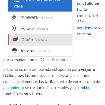
Estaciones del año en
de
otoño en
Italia
Italia
comienza el
Primavera
en Italia
23 de
septiembre
y
Verano
en Italia
termina
Otoño
en Italia
Invierno
en Italia
aproximadamente el 21 de
diciembre
.
El otoño es una temporada estupenda para
viajar a
Italia
, pues las multitudes comienzan a disminuir
considerablemente, las tarifas tanto de vuelos como de
alojamiento
se tornan más accesibles y la
comida
también es muy buena.