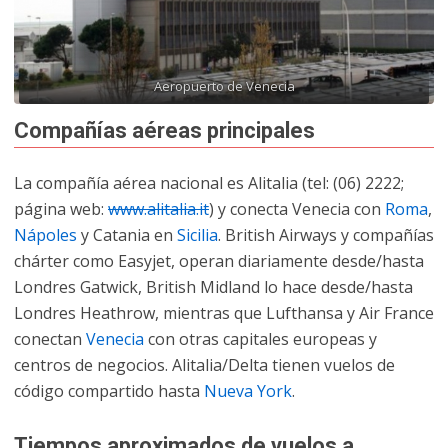
Aeropuerto de Venecia
Compañías aéreas principales
La compañía aérea nacional es Alitalia (tel: (06) 2222;
página web:
www.alitalia.it
) y conecta Venecia con
Roma
,
Nápoles
y Catania en
Sicilia
. British Airways y compañías
chárter como Easyjet, operan diariamente desde/hasta
Londres Gatwick, British Midland lo hace desde/hasta
Londres Heathrow, mientras que Lufthansa y Air France
conectan
Venecia
con otras capitales europeas y
centros de negocios. Alitalia/Delta tienen vuelos de
código compartido hasta
Nueva York
.
Tiempos aproximados de vuelos a