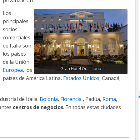
privatización.
Los
principales
socios
comerciales
de Italia son
los países
de la Unión
Gran Hotel Quisisana
Europea
, los
países de América Latina,
Estados Unidos
, Canadá,
dustrial de Italia.
Bolonia
,
Florencia
, Padúa,
Roma
,
tantes
centros de negocios
. En todas estas ciudades