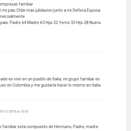
mpresas familiar.
mi pais Chile mas jubilacion junto a mi Señora Esposa.
comercialmente.
ais. Padre 64 Madre 63 Hija 32 Yerno 33 Hijo 28 Nuera
para realizar y aportar trabajos y emprendimientos en
do en vivir en un pueblo de Italia, mi grupo familiar es
ues en Colombia y me gustaría hacer lo mismo en italia
29/11/2019 at 13:55
o familiar esta compuesto de Hermano, Padre, madre.