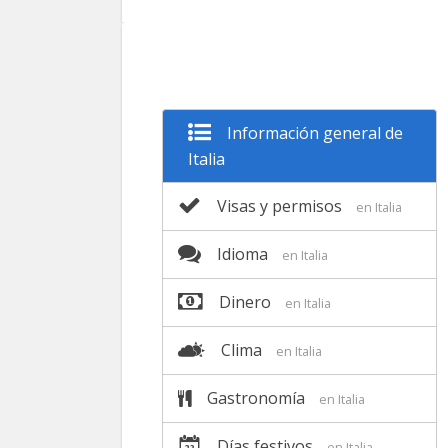
Información general de
Italia
Visas y permisos
en Italia
Idioma
en Italia
Dinero
en Italia
Clima
en Italia
Gastronomía
en Italia
Días festivos
en Italia