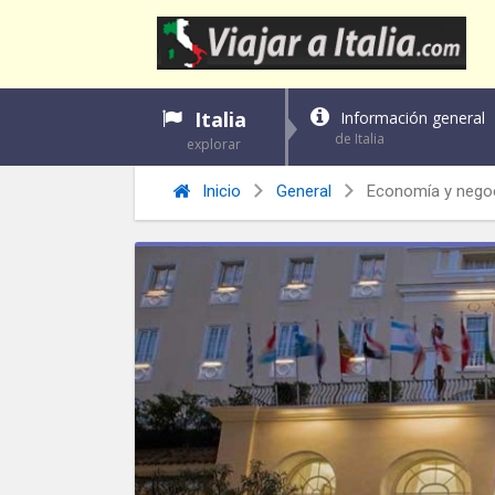
Italia
Información general
de Italia
explorar
Inicio
General
Economía y negoci