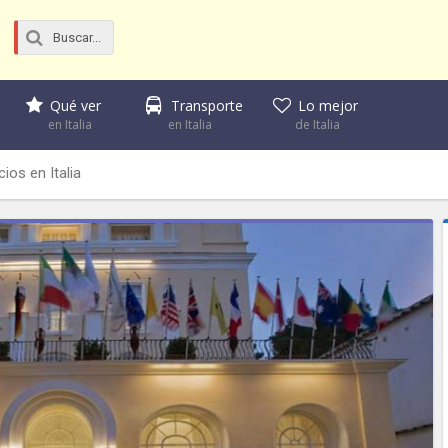
Qué ver
Transporte
Lo mejor
en Italia
en Italia
de Italia
os en Italia