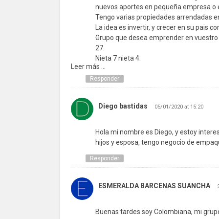
nuevos aportes en pequeña empresa o e
Tengo varias propiedades arrendadas en 
La idea es invertir, y crecer en su pais 
Grupo que desea emprender en vuestro p
27.
Nieta 7 nieta 4.
Leer más ...
Contamos con respaldo económico como 
Italia.
Responder
Espero su respuesta.
Saludos cordiales
Diego bastidas
05/01/2020 at 15:20
Hola mi nombre es Diego, y estoy interesa
hijos y esposa, tengo negocio de empaq
Responder
ESMERALDA BARCENAS SUANCHA
Buenas tardes soy Colombiana, mi grup