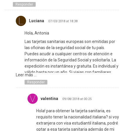
Responder
Luciana
07/03/2018 at 18:38
Hola, Antonia
Las tarjetas sanitarias europeas son emitidas por
las oficinas de la seguridad social de tu país.
Puedes acudir a cualquier centros de atención e
información de la Seguridad Social y solicitarla. La
expedición es instantánea y gratuita. Es individual y
válido hasta por un año. Si viajas con familiares,
Leer más ...
recuerda que cada miembro debe tener propia
Responder
tarjeta.
¡Saludos!
valentina
09/08/2018 at 00:25
Hola! para obtener la tarjeta sanitaria, es
requisito tener la nacionalidad italiana? si voy
extranjera con visa estudiantil italiana, podré
optar a esa tarjeta sanitaria además de mi