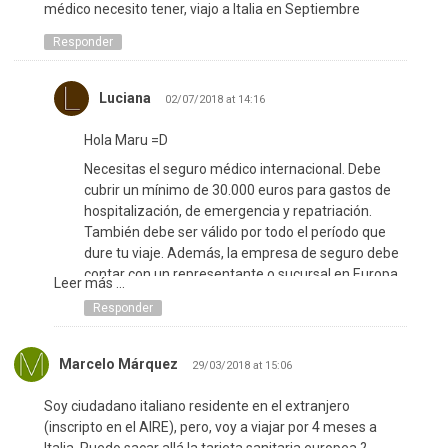
médico necesito tener, viajo a Italia en Septiembre
Responder
Luciana
02/07/2018 at 14:16
Hola Maru =D
Necesitas el seguro médico internacional. Debe
cubrir un mínimo de 30.000 euros para gastos de
hospitalización, de emergencia y repatriación.
También debe ser válido por todo el período que
dure tu viaje. Además, la empresa de seguro debe
contar con un representante o sucursal en Europa.
Leer más ...
¡Buen viaje!
Responder
Marcelo Márquez
29/03/2018 at 15:06
Soy ciudadano italiano residente en el extranjero
(inscripto en el AIRE), pero, voy a viajar por 4 meses a