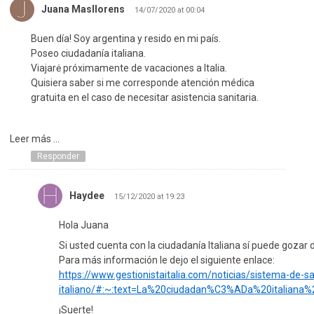
Juana Masllorens
14/07/2020 at 00:04
Buen día! Soy argentina y resido en mi país.
Poseo ciudadanía italiana.
Viajarė próximamente de vacaciones a Italia.
Quisiera saber si me corresponde atención médica
gratuita en el caso de necesitar asistencia sanitaria.
Leer más ...
Responder
Haydee
15/12/2020 at 19:23
Hola Juana
Si usted cuenta con la ciudadanía Italiana sí puede gozar 
Para más información le dejo el siguiente enlace:
https://www.gestionistaitalia.com/noticias/sistema-de-sa
italiano/#:~:text=La%20ciudadan%C3%ADa%20italiana%
¡Suerte!