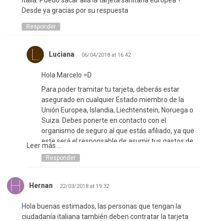
Italia. Puedo sacar allá la tarjeta sanitaria europea ?
Desde ya gracias por su respuesta
Responder
Luciana
06/04/2018 at 16:42
Hola Marcelo =D
Para poder tramitar tu tarjeta, deberás estar
asegurado en cualquier Estado miembro de la
Unión Europea, Islandia, Liechtenstein, Noruega o
Suiza. Debes ponerte en contacto con el
organismo de seguro al que estás afiliado, ya que
este será el responsable de asumir tus gastos de
Leer más ...
asistencia médica.
Responder
¡Saludos!
Hernan
22/03/2018 at 19:32
Hola buenas estimados, las personas que tengan la
ciudadanía italiana también deben contratar la tarjeta