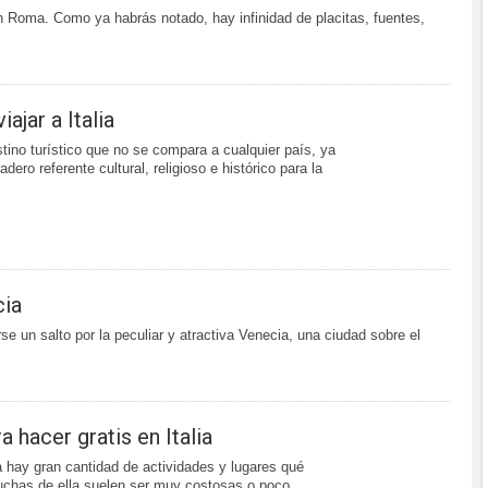
 Roma. Como ya habrás notado, hay infinidad de placitas, fuentes,
ajar a Italia
stino turístico que no se compara a cualquier país, ya
dero referente cultural, religioso e histórico para la
cia
e un salto por la peculiar y atractiva Venecia, una ciudad sobre el
 hacer gratis en Italia
ia hay gran cantidad de actividades y lugares qué
muchas de ella suelen ser muy costosas o poco