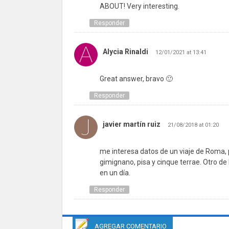
ABOUT! Very interesting.
Responder
Alycia Rinaldi
12/01/2021 at 13:41
Great answer, bravo 🙂
Responder
javier martín ruiz
21/08/2018 at 01:20
me interesa datos de un viaje de Roma, p
gimignano, pisa y cinque terrae. Otro d
en un día.
Responder
AGREGAR COMENTARIO