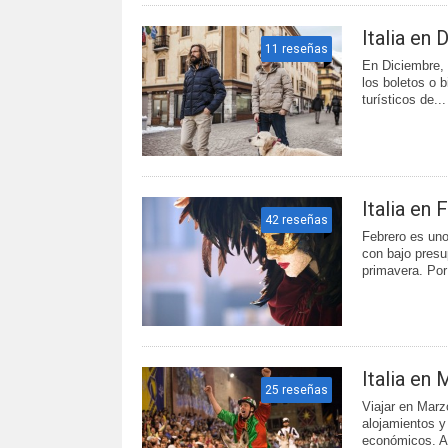
Italia en
11 reseñas
En Diciembre, I
los boletos o b
turísticos de...
Italia en 
42 reseñas
Febrero es uno
con bajo presu
primavera. Por 
Italia en
25 reseñas
Viajar en Marz
alojamientos y
económicos. A