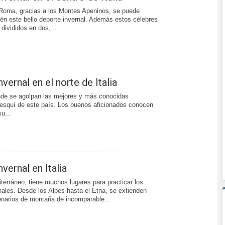
Roma, gracias a los Montes Apeninos, se puede
ién este bello deporte invernal. Además estos célebres
 divididos en dos,...
vernal en el norte de Italia
nde se agolpan las mejores y más conocidas
esquí de este país. Los buenos aficionados conocen
su...
vernal en Italia
terráneo, tiene muchos lugares para practicar los
nales. Desde los Alpes hasta el Etna, se extienden
narios de montaña de incomparable...