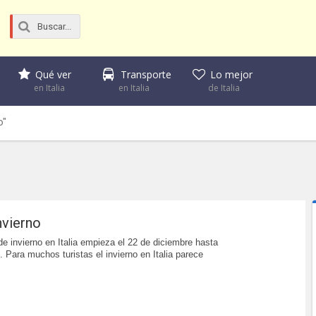
Qué ver
Transporte
Lo mejor
en Italia
en Italia
de Italia
o"
invierno
e invierno en Italia empieza el 22 de diciembre hasta
. Para muchos turistas el invierno en Italia parece