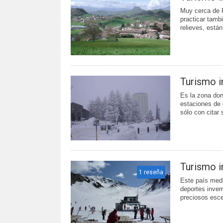
Muy cerca de 
practicar tamb
relieves, están
Turismo in
Es la zona do
estaciones de 
sólo con citar 
Turismo in
1 reseña
Este país medi
deportes inver
preciosos esce